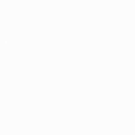
Partite
Squadre
Sorteggi
Storia
Gironi
Dettagli
Video
SITI
NETWORK
UEFA
UEFA.com
Fondazione
UEFA
CAMBIA LINGUA
Italiano
English
Français
Deutsch
Русский
Español
Italiano
Português
Privacy
Termini e condizioni
Politica sui cookie