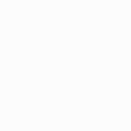
Partite
Squadre
Sorteggi
Storia
Gironi
Dettagli
Video
SITI
NETWORK
UEFA
UEFA.com
Fondazione
UEFA
CAMBIA LINGUA
Italiano
English
Français
Deutsch
Русский
Español
Italiano
Português
Privacy
Termini e condizioni
Politica sui cookie