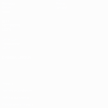
Sorteggi
Storia
Gironi
Dettagli
Video
SITI
NETWORK
UEFA
UEFA.com
Fondazione
UEFA
CAMBIA LINGUA
Italiano
English
Français
Deutsch
Русский
Español
Italiano
Português
Privacy
Termini e condizioni
Politica sui cookie
Impostazioni Privacy