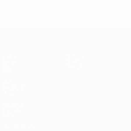
UEFA Futsal Champions League
Partite
Squadre
Sorteggi
Storia
Gironi
Dettagli
Video
SITI
NETWORK
UEFA
UEFA.com
Fondazione
UEFA
CAMBIA LINGUA