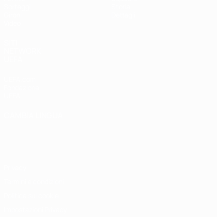
Sorteggi
Storia
Gironi
Dettagli
Video
SITI
NETWORK
UEFA
UEFA.com
Fondazione
UEFA
CAMBIA LINGUA
Italiano
English
Français
Deutsch
Русский
Español
Italiano
Português
Privacy
Termini e condizioni
Politica sui cookie
Impostazioni Privacy