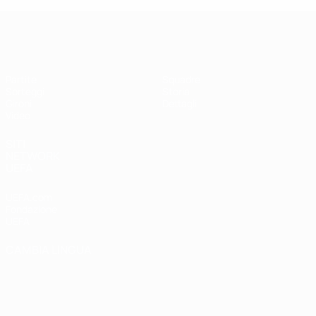
UEFA Futsal Champions League
Partite
Squadre
Sorteggi
Storia
Gironi
Dettagli
Video
SITI
NETWORK
UEFA
UEFA.com
Fondazione
UEFA
CAMBIA LINGUA
Italiano
English
Français
Deutsch
Русский
Español
Italiano
Português