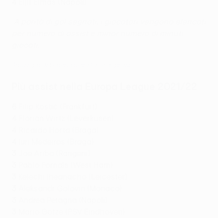
4
Eljif Elmas (Napoli)
A parità di gol segnati, i giocatori vengono elencati
per numero di assist e minor numero di minuti
giocati.
Tutti i gol di Galeno nella fase a gironi
Più assist nella Europa League 2021/22
6
Filip Kostić (Frankfurt)
4
Florian Wirtz (Leverkusen)
4
Ricardo Horta (Braga)
4
Iuri Medeiros (Braga)
3
Joe Aribo (Rangers)
3
Pablo Fornals (West Ham)
3
Kelechi Iheanacho (Leicester)
3
Aleksandr Golovin (Monaco)
3
Andrea Petagna (Napoli)
3
Mario Götze (PSV Eindhoven)