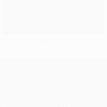
I capocannonieri assoluti
UEFA Europa League
Partite
Squadre
UEFA.tv
Notizie
Sorteggi
Storia
Giochi
Dettagli
Stat.
Store (club)