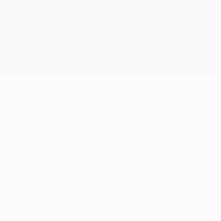
© 1998-2026 UEFA. Tutti i diritti riservati
La parola UEFA, il logo UEFA e tutti i marchi che si riferiscono a
competizioni UEFA, sono marchi registrati e/o copyright della
UEFA. Tali marchi non possono essere utilizzati in nessun modo
per scopi commerciali. L'utilizzo di UEFA.com sta a significare
l'accettazione dei Termini e Condizioni e delle Norme sulla Privacy.