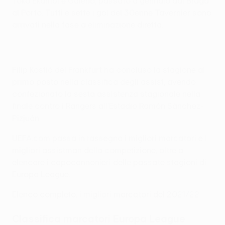
Toko Ekambi e Galeno, passato a gennaio dal Braga
al Porto. Tutti e sette i gol del 30enne Tavernier sono
arrivati nella fase a eliminazione diretta.
Filip Kostić del Frankfurt ha concluso la stagione al
primo posto nella classifica degli assist, avendo
confezionato la sesta assistenza stagionale nella
finale contro i Rangers all'Estadio Ramón Sánchez-
Pizjuán.
UEFA.com passa in rassegna i migliori marcatori e i
migliori assistman della competizione, oltre a
elencare i capocannonieri delle passate stagioni di
Europa League.
Elenco completo: i migliori marcatori del 2021/22
Classifica marcatori Europa League