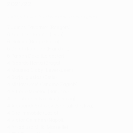
2021/22
Tutti i gol di Karl Toko Ekambi nella fase a gironi
7
James Tavernier (Rangers)
6
Karl Toko Ekambi (Lyon)
6
Galeno (Braga/Porto)
5
Daichi Kamada (Frankfurt)
5
Patson Daka (Leicester)
4
Ricardo Horta (Braga)
4
Moussa Diaby (Leverkusen)
4
Borja Iglesias (Betis)
4
Mislav Oršić (Dinamo Zagreb)
4
Alfredo Morelos (Rangers)
4
Christopher Nkunku (Leipzig)
4
Aleksandr Sobolev (Spartak Moskva)
4
Ciro Immobile (Lazio)
4
Victor Osimhen (Napoli)
4
Arkadiusz Milik (Marseille)