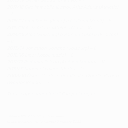
2018/19
Olivier Giroud (Chelsea) – 11
2017/18
Ciro Immobile (Lazio), Aritz Aduriz (Athletic)
– 8
2016/17
Edin Džeko (Roma) e Giuliano (Zenit) – 8
2015/16
Aritz Aduriz (Athletic Club) – 10
2014/15
Alan (Salzburg) e Romelu Lukaku (Everton)
– 8
2013/14
Jonathan Soriano (Salzburg) – 8
2012/13
Libor Kozák (Lazio) – 8
2011/12
Radamel Falcao (Atlético Madrid) – 12
2010/11
Radamel Falcao (Porto) – 17
2009/10
Óscar Cardozo (Benfica) e Claudio Pizarro
(Werder Brema) – 9
Tutti i capocannonieri di Europa League
© 1998-2026 UEFA. All rights reserved.
Ultimo aggiornamento: giovedì 5 maggio 2022