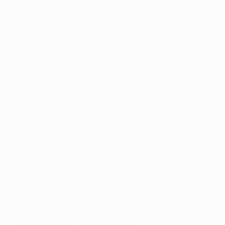
6
Daichi Kamada (Frankfurt)
Gioca a Predictor di Europa League
Triplette 2021/22
Patson Daka, quattro gol (
Spartak Moskva -
Leicester
3-4, 20/10/21
)
Guarda Daka segnare la tripletta più veloce d'Europa
League
I capocannonieri di Europa League
stagione per stagione (dalla fase a gironi
alla finale)
2020/21
Gerard Moreno (Villarreal), Pizzi (Benfica),
Borja Mayoral (Roma), Yusuf Yazıcı (LOSC Lille) – 7
2019/20
Bruno Fernandes (Sporting CP e
Manchester United) – 8