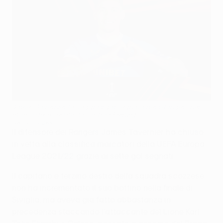
James Tavernier festeggia il gol segnato per i Rangers nel
ritorno delle semifinali contro il Leipzig
Getty Images
Il difensore dei Rangers James Tavernier ha chiuso
in vetta alla classifica marcatori della UEFA Europa
League 2021/22 grazie ai sette gol segnati.
Il capitano e terzino destro della squadra scozzese
non ha incrementato il suo bottino nella finale di
Siviglia, ma aveva già fatto abbastanza in
precedenza staccando l'attaccante del Lione Karl