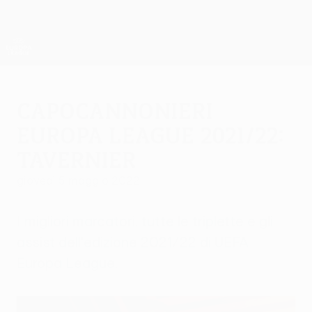
Passa
al
contenuto
UEFA Europa League Ufficiale
Scarica
principale
Risultati e statistiche live
UEFA Europa League
Capocannonieri
Europa League 2021/22:
Tavernier
giovedì 5 maggio 2022
I migliori marcatori, tutte le triplette e gli
assist dell'edizione 2021/22 di UEFA
Europa League.