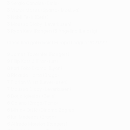
3
Sergio Canales (Betis)
3
Victor Moses (Spartak Moskva)
3
Nabil Fekir (Betis)
3
Moussa Diaby (Leverkusen)
3
Ryan Kent (Rangers)
3
Angeliño (Leipzig)
Classifica gol+assist Europa League 2021/22
9
James Tavernier (Rangers)
9
Filip Kostić (Frankfurt)
8
Karl Toko Ekambi (Lyon)
8
Ricardo Horta (Braga)
7
Florian Wirtz (Leverkusen)
7
Moussa Diaby (Leverkusen)
6
Borja Iglesias (Betis)
6
Galeno (Braga/Porto)
6
Mislav Oršić (Dinamo Zagreb)
6
Iuri Medeiros (Braga)
6
Alfredo Morelos (Rangers)