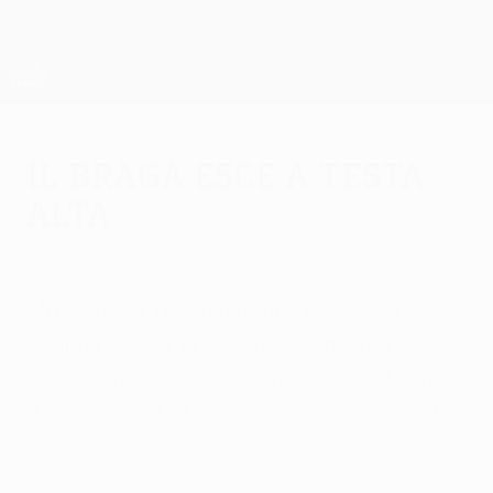
Passa
al
contenuto
UEFA Europa League Ufficiale
Scarica
principale
Risultati e statistiche live
UEFA Europa League
Il Braga esce a testa
alta
mercoledì 18 maggio 2011
di Hugo Pietra
Mossoró e Custódio hanno espresso
rammarico per la sconfitta di misura contro
il Porto, ma la delusione non mitiga il senso
d'orgoglio per la splendida cavalcata del
Braga.