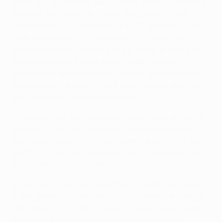
dal Braga, approdato per la prima volta a una finale
europea, nel corso del torneo, KKS Lech Poznań,
Liverpool FC, FC Dynamo Kyiv ed SL Benfica. "siamo
stati straordinari - ha proseguito -. Stasera, però,
avremmo potuto rischiare un po' di più. In ogni caso,
giocatori più forti di me hanno fallito ottime
occasioni o anche calci di rigore in una finale. Può
capitare a chiunque, io so di aver dato il massimo
per cercare di raddrizzare la gara".
"Sì, siamo stati battuti, ma ce ne torniamo a casa a
testa alta. Abbiamo disputato un grande torneo.
Tutti pensavano che il Porto avrebbe vinto con tre o
quattro gol di scarto e invece non è successo, anzi
hanno avuto pochissime occasioni stasera".
A livello di esperienza, una finale – anche se persa –
è una grande conclusione per l'avventura del Braga
che l'anno scorso ha ottenuto il miglior piazzamento
di sempre in campionato arrivando secondo.