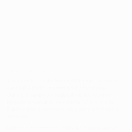
Il Braga cade a Dublino
©Getty Images
Al fischio finale della finale di UEFA Europa League
contro l'FC Porto, i giocatori del Braga hanno
chinato il campo per la delusione, ma secondo
Mossoró nonostante la sconfitta 1-0 subita alla
Dublin Arena la squadra potrà guardare al futuro a
testa alta.
Entrato in campo dopo l'intervallo insieme a Kakà, il