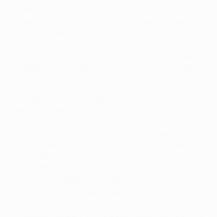
"L'atmosfera qui a Dublino era qualcosa di diverso -
ha sottolineato Mossoró -. Arrivare qui e trovare
tanti portoghesi è stato fantastico. Tutti meritano un
applauso, i tifosi hanno creato un'atmosfera
stupenda, da carnevale. Sfortunatamente solo una
squadra vince la finale ed è toccato al Porto. Quindi
congratulazioni a loro".
Per il centrocampista Custódio, che aveva deciso la
semifinale contro l'SL Benfica, la sconfitta è
particolarmente amara: lui, così come Viana e
Miguel Garcia, giocava con lo Sporting Clube de
Portugal battuto dal PFC CSKA Moskva nella finale di
Coppa UEFA del 2005. "Ovviamente siamo delusi per
la sconfitta - ha dichiarato a UEFA.com -. E' stata
una partita equilibrata ma alla fine il Porto ha avuto
la meglio. Ma anche se abbiamo perso siamo stati
tutti fantastici – tifosi e giocatori. Siamo una
squadra di qualità e lo abbiamo dimostrato per tutta