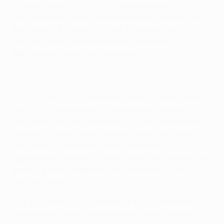
centrocampista ha fallito in avvio di ripresa
l'occasione del pareggio dopo essersi trovato a tu
per tu con il portiere del Porto Helton: la sua
conclusione è stata intercettata di piede
dall'estremo difensore avversario.
"Ci sono stati alcuni momenti-chiave, sia nel primo
tempo che nella ripresa - ha spiegato Mossoró.
Sapevamo che non avremmo covuto commettere
errori né in attacco né in difesa, invece abbiamo
sbagliato su entrambi i fronti. Meritiamo un
applauso per essere arrivati fin qui, ma l'amarezza è
grande, perché sappiamo che avremmo potuto
vincere il trofeo".
L'ex giocatore di SC Internacional e CS Marítimo si
consola pensando alle vittime eccellenti mietute