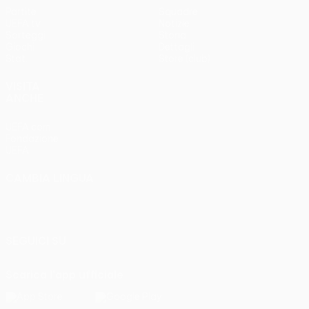
Partite
Squadre
UEFA.tv
Notizie
Sorteggi
Storia
Giochi
Dettagli
Stat.
Store (club)
VISITA
ANCHE
UEFA.com
Fondazione
UEFA
CAMBIA LINGUA
Italiano
English
Français
Deutsch
Русский
Español
Italiano
Português
SEGUICI SU
Scarica l'app ufficiale