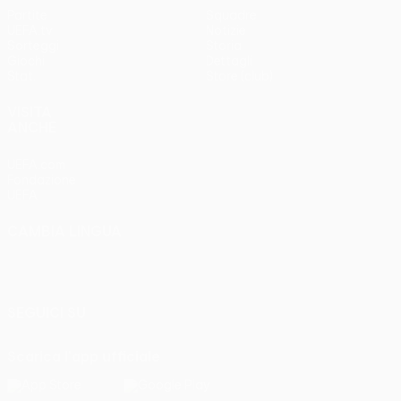
Partite
Squadre
UEFA.tv
Notizie
Sorteggi
Storia
Giochi
Dettagli
Stat.
Store (club)
VISITA
ANCHE
UEFA.com
Fondazione
UEFA
CAMBIA LINGUA
Italiano
English
Français
Deutsch
Русский
Español
Italiano
Português
SEGUICI SU
Scarica l'app ufficiale