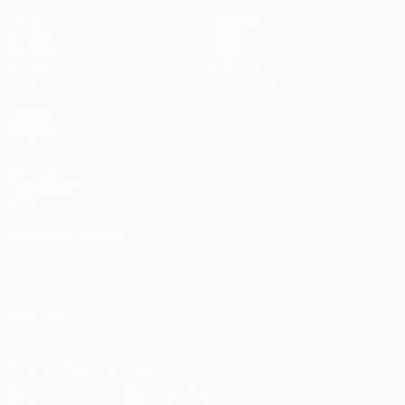
Partite
Squadre
UEFA.tv
Notizie
Sorteggi
Storia
Giochi
Dettagli
Stat.
Store (club)
VISITA
ANCHE
UEFA.com
Fondazione
UEFA
CAMBIA LINGUA
Italiano
English
Français
Deutsch
Русский
Español
Italiano
Português
SEGUICI SU
Scarica l'app ufficiale