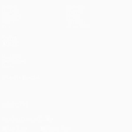
Partite
Squadre
UEFA.tv
Notizie
Sorteggi
Storia
Giochi
Dettagli
Stat.
Store (club)
VISITA
ANCHE
UEFA.com
Fondazione
UEFA
CAMBIA LINGUA
Italiano
English
Français
Deutsch
Русский
Español
Italiano
Português
SEGUICI SU
Scarica l'app ufficiale