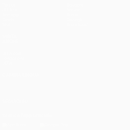
Partite
Squadre
UEFA.tv
Notizie
Sorteggi
Storia
Giochi
Dettagli
Stat.
Store (club)
VISITA
ANCHE
UEFA.com
Fondazione
UEFA
CAMBIA LINGUA
Italiano
English
Français
Deutsch
Русский
Español
Italiano
Português
SEGUICI SU
Scarica l'app ufficiale