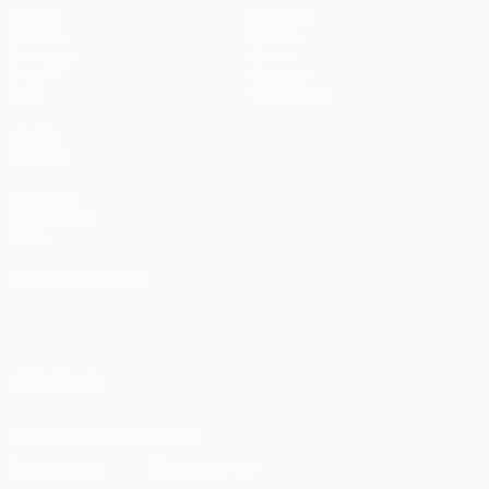
Partite
Squadre
UEFA.tv
Notizie
Sorteggi
Storia
Giochi
Dettagli
Stat.
Store (club)
VISITA
ANCHE
UEFA.com
Fondazione
UEFA
CAMBIA LINGUA
Italiano
English
Français
Deutsch
Русский
Español
Italiano
Português
SEGUICI SU
Scarica l'app ufficiale