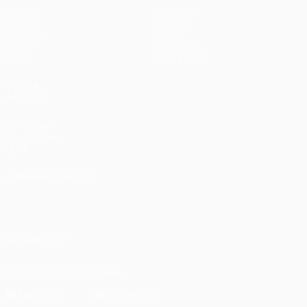
Partite
Squadre
UEFA.tv
Notizie
Sorteggi
Storia
Giochi
Dettagli
Stat.
Store (club)
VISITA
ANCHE
UEFA.com
Fondazione
UEFA
CAMBIA LINGUA
Italiano
English
Français
Deutsch
Русский
Español
Italiano
Português
SEGUICI SU
Scarica l'app ufficiale