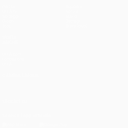
Partite
Squadre
UEFA.tv
Notizie
Sorteggi
Storia
Giochi
Dettagli
Stat.
Store (club)
VISITA
ANCHE
UEFA.com
Fondazione
UEFA
CAMBIA LINGUA
Italiano
English
Français
Deutsch
Русский
Español
Italiano
Português
SEGUICI SU
Scarica l'app ufficiale