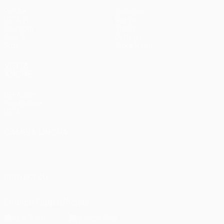
Partite
Squadre
UEFA.tv
Notizie
Sorteggi
Storia
Giochi
Dettagli
Stat.
Store (club)
VISITA
ANCHE
UEFA.com
Fondazione
UEFA
CAMBIA LINGUA
Italiano
English
Français
Deutsch
Русский
Español
Italiano
Português
SEGUICI SU
Scarica l'app ufficiale