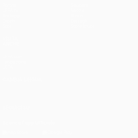
Partite
Squadre
UEFA.tv
Notizie
Sorteggi
Storia
Giochi
Dettagli
Stat.
Store (club)
VISITA
ANCHE
UEFA.com
Fondazione
UEFA
CAMBIA LINGUA
Italiano
English
Français
Deutsch
Русский
Español
Italiano
Português
SEGUICI SU
Scarica l'app ufficiale