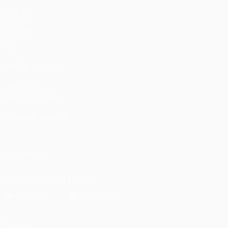
Partite
UEFA.tv
Sorteggi
Giochi
Stat.
VISITA ANCHE
UEFA.com
Fondazione UEFA
CAMBIA LINGUA
Italiano
English
Français
Deutsch
Русский
Español
Italia
SEGUICI SU
Scarica l'app ufficiale
Privacy