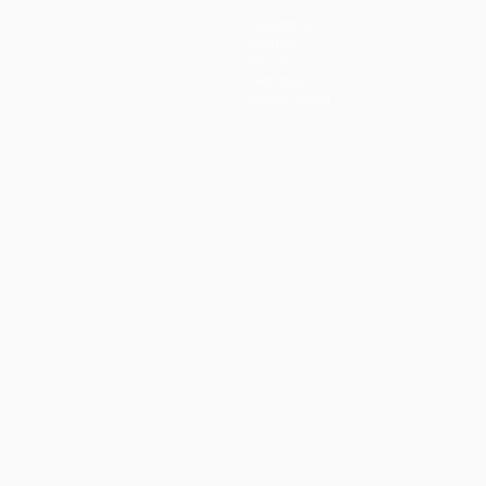
Squadre
Notizie
Storia
Dettagli
Store (club)
no
Português