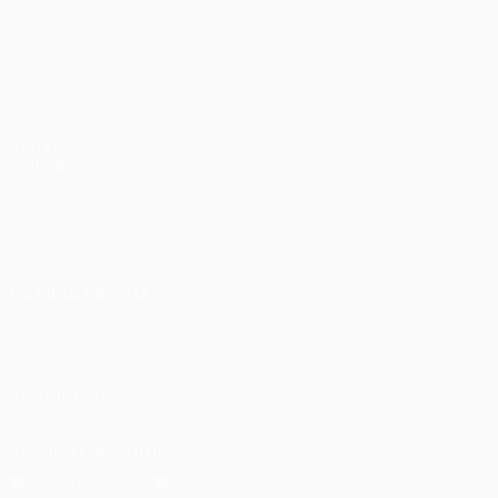
Partite
Squadre
UEFA.tv
Notizie
Sorteggi
Storia
Giochi
Dettagli
Stat.
Store (club)
VISITA
ANCHE
UEFA.com
Fondazione
UEFA
CAMBIA LINGUA
Italiano
English
Français
Deutsch
Русский
Español
Italiano
Português
SEGUICI SU
Scarica l'app ufficiale