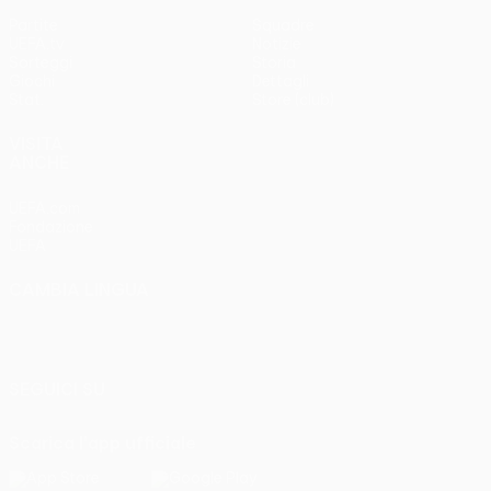
Partite
Squadre
UEFA.tv
Notizie
Sorteggi
Storia
Giochi
Dettagli
Stat.
Store (club)
VISITA
ANCHE
UEFA.com
Fondazione
UEFA
CAMBIA LINGUA
Italiano
English
Français
Deutsch
Русский
Español
Italiano
Português
SEGUICI SU
Scarica l'app ufficiale