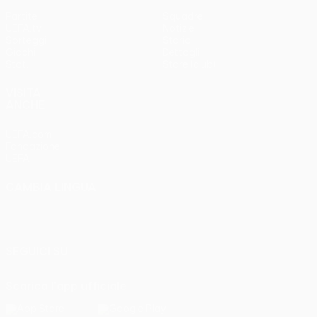
Partite
Squadre
UEFA.tv
Notizie
Sorteggi
Storia
Giochi
Dettagli
Stat.
Store (club)
VISITA
ANCHE
UEFA.com
Fondazione
UEFA
CAMBIA LINGUA
Italiano
English
Français
Deutsch
Русский
Español
Italiano
Português
SEGUICI SU
Scarica l'app ufficiale