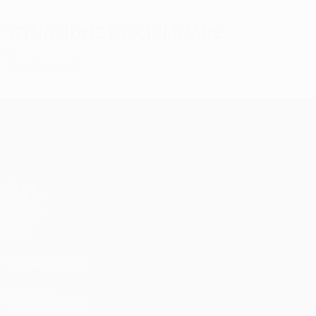
Situazione disciplinare
0
Cartellini gialli
UEFA Europa League
Partite
UEFA.tv
Sorteggi
Giochi
Stat.
VISITA ANCHE
UEFA.com
Fondazione UEFA