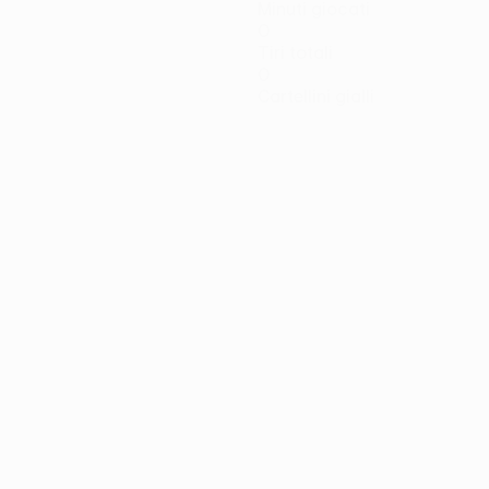
Minuti giocati
0
Tiri totali
0
Cartellini gialli