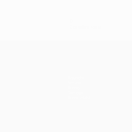
0
Cartellini rossi
Squadre
Notizie
Storia
Dettagli
Store (club)