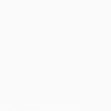
no
Português
mpetizioni UEFA, sono marchi registrati e/o copyright della UEFA. Tali
ei Termini e Condizioni e delle Norme sulla Privacy.