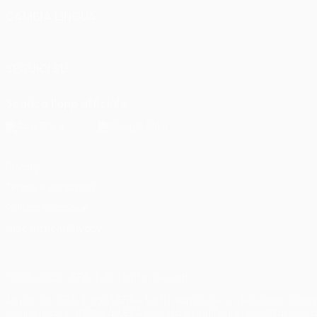
CAMBIA LINGUA
Italiano
English
Français
Deutsch
Русский
Español
Italia
SEGUICI SU
Scarica l'app ufficiale
Privacy
Termini e condizioni
Politica sui cookie
Impostazioni Privacy
© 1998-2026 UEFA. Tutti i diritti riservati
La parola UEFA, il logo UEFA e tutti i marchi che si riferiscono a co
commerciali. L'utilizzo di UEFA.com sta a significare l'accettazione d