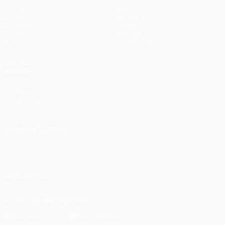
Partite
Squadre
UEFA.tv
Notizie
Sorteggi
Storia
Giochi
Dettagli
Stat.
Store (club)
VISITA
ANCHE
UEFA.com
Fondazione
UEFA
CAMBIA LINGUA
Italiano
English
Français
Deutsch
Русский
Español
Italiano
Português
SEGUICI SU
Scarica l'app ufficiale