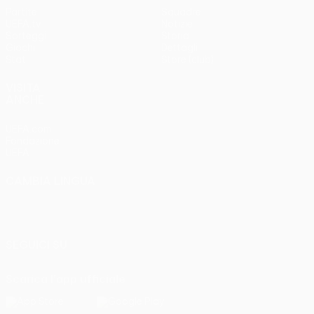
Partite
Squadre
UEFA.tv
Notizie
Sorteggi
Storia
Giochi
Dettagli
Stat.
Store (club)
VISITA
ANCHE
UEFA.com
Fondazione
UEFA
CAMBIA LINGUA
Italiano
English
Français
Deutsch
Русский
Español
Italiano
Português
SEGUICI SU
Scarica l'app ufficiale