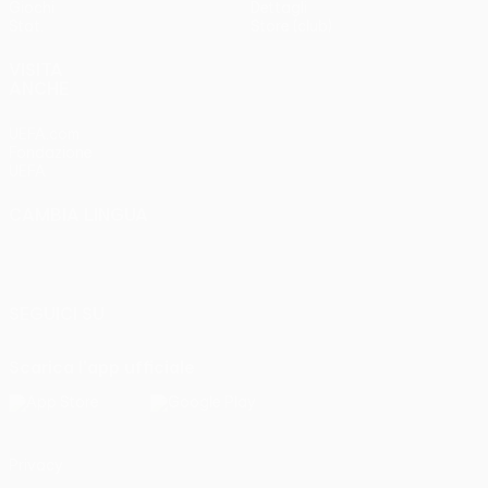
Giochi
Dettagli
Stat.
Store (club)
VISITA
ANCHE
UEFA.com
Fondazione
UEFA
CAMBIA LINGUA
Italiano
English
Français
Deutsch
Русский
Español
Italiano
Português
SEGUICI SU
Scarica l'app ufficiale
Privacy