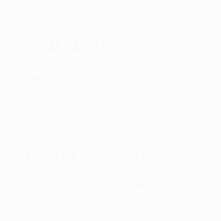
DATA DI NASCITA
17/7/2005 (21)
Prossima partita
Tutte le partite
UEFA Europa League
gio 13 ago 2026
· Terzo turno
preliminare
Statistiche principali
Tutte le statistiche
0
0
Cartellini gialli
Cartellini rossi