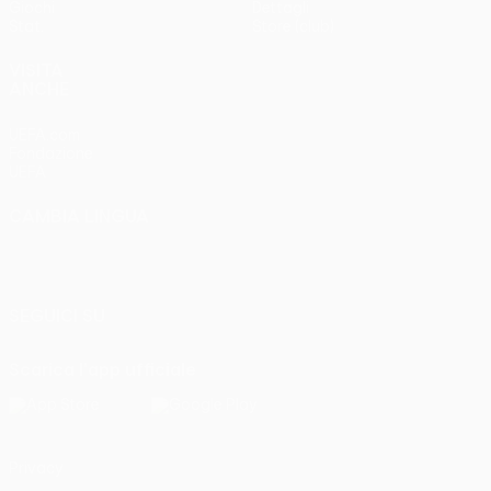
Giochi
Dettagli
Stat.
Store (club)
VISITA
ANCHE
UEFA.com
Fondazione
UEFA
CAMBIA LINGUA
Italiano
English
Français
Deutsch
Русский
Español
Italiano
Português
SEGUICI SU
Scarica l'app ufficiale
Privacy