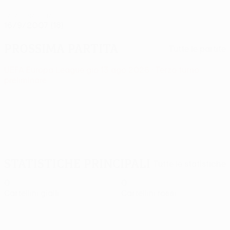
DATA DI NASCITA
16/9/2007 (18)
Prossima partita
Tutte le partite
UEFA Europa League
gio 13 ago 2026
· Terzo turno
preliminare
Statistiche principali
Tutte le statistiche
0
0
Cartellini gialli
Cartellini rossi