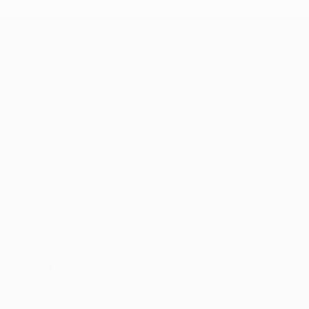
UEFA Europa League
Partite
Squadre
UEFA.tv
Notizie
Sorteggi
Storia
Giochi
Dettagli
Stat.
Store (club)
VISITA
ANCHE
UEFA.com
Fondazione
UEFA
CAMBIA LINGUA
Italiano
English
Français
Deutsch
Русский
Español
Italiano
Português