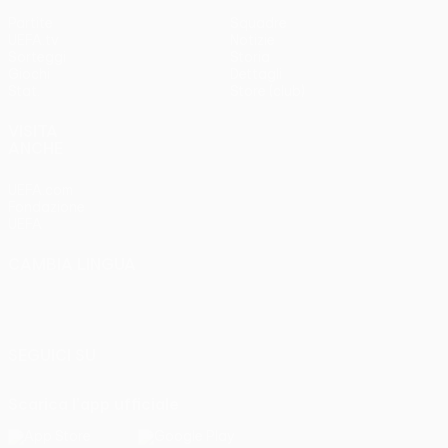
Partite
Squadre
UEFA.tv
Notizie
Sorteggi
Storia
Giochi
Dettagli
Stat.
Store (club)
VISITA
ANCHE
UEFA.com
Fondazione
UEFA
CAMBIA LINGUA
Italiano
English
Français
Deutsch
Русский
Español
Italiano
Português
SEGUICI SU
Scarica l'app ufficiale