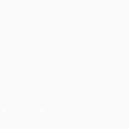
Partite
UEFA.tv
Sorteggi
Giochi
Stat.
VISITA ANCHE
UEFA.com
Fondazione UEFA
CAMBIA LINGUA
Italiano
English
Français
Deutsch
Русский
Español
Italia
SEGUICI SU
Scarica l'app ufficiale
Privacy