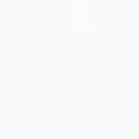
Squadre
Notizie
Storia
Dettagli
Store (club)
no
Português