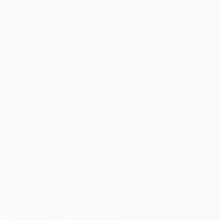
Partite
Squadre
UEFA.tv
Notizie
Sorteggi
Storia
Giochi
Dettagli
Stat.
Store (club)
VISITA
ANCHE
UEFA.com
Fondazione
UEFA
CAMBIA LINGUA
Italiano
English
Français
Deutsch
Русский
Español
Italiano
Português
SEGUICI SU
Scarica l'app ufficiale