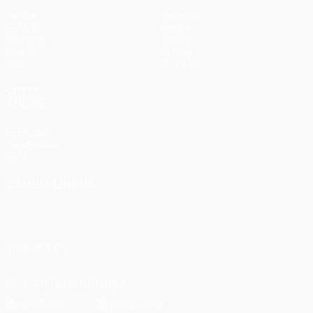
Partite
Squadre
UEFA.tv
Notizie
Sorteggi
Storia
Giochi
Dettagli
Stat.
Store (club)
VISITA
ANCHE
UEFA.com
Fondazione
UEFA
CAMBIA LINGUA
Italiano
English
Français
Deutsch
Русский
Español
Italiano
Português
SEGUICI SU
Scarica l'app ufficiale