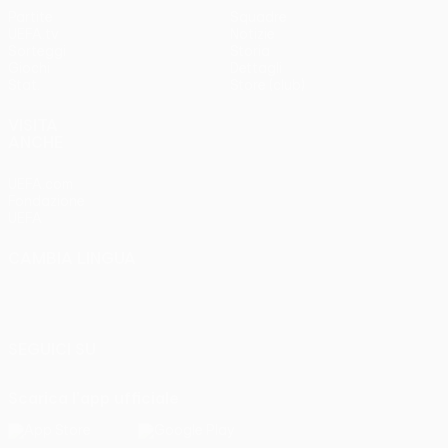
Partite
Squadre
UEFA.tv
Notizie
Sorteggi
Storia
Giochi
Dettagli
Stat.
Store (club)
VISITA
ANCHE
UEFA.com
Fondazione
UEFA
CAMBIA LINGUA
Italiano
English
Français
Deutsch
Русский
Español
Italiano
Português
SEGUICI SU
Scarica l'app ufficiale