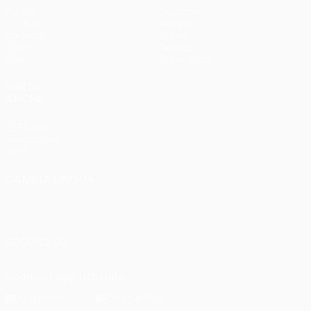
Partite
Squadre
UEFA.tv
Notizie
Sorteggi
Storia
Giochi
Dettagli
Stat.
Store (club)
VISITA
ANCHE
UEFA.com
Fondazione
UEFA
CAMBIA LINGUA
Italiano
English
Français
Deutsch
Русский
Español
Italiano
Português
SEGUICI SU
Scarica l'app ufficiale