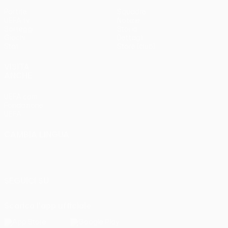
Partite
Squadre
UEFA.tv
Notizie
Sorteggi
Storia
Giochi
Dettagli
Stat.
Store (club)
VISITA
ANCHE
UEFA.com
Fondazione
UEFA
CAMBIA LINGUA
Italiano
English
Français
Deutsch
Русский
Español
Italiano
Português
SEGUICI SU
Scarica l'app ufficiale