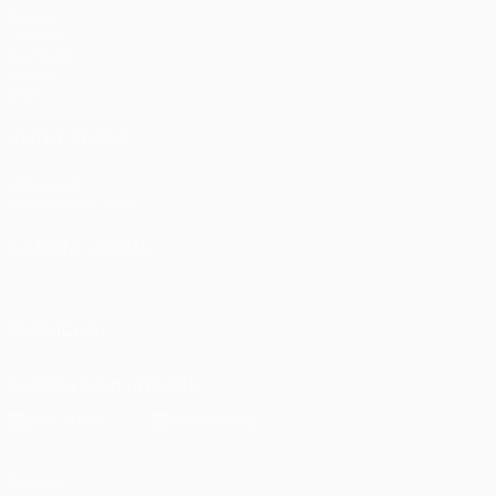
Partite
UEFA.tv
Sorteggi
Giochi
Stat.
VISITA ANCHE
UEFA.com
Fondazione UEFA
CAMBIA LINGUA
Italiano
English
Français
Deutsch
Русский
Español
Italia
SEGUICI SU
Scarica l'app ufficiale
Privacy