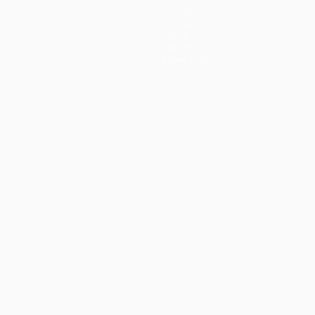
Squadre
Notizie
Storia
Dettagli
Store (club)
no
Português