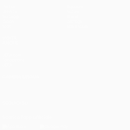
Partite
Squadre
UEFA.tv
Notizie
Sorteggi
Storia
Giochi
Dettagli
Stat.
Store (club)
VISITA
ANCHE
UEFA.com
Fondazione
UEFA
CAMBIA LINGUA
Italiano
English
Français
Deutsch
Русский
Español
Italiano
Português
SEGUICI SU
Scarica l'app ufficiale