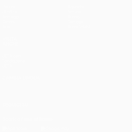
Partite
Squadre
UEFA.tv
Notizie
Sorteggi
Storia
Giochi
Dettagli
Stat.
Store (club)
VISITA
ANCHE
UEFA.com
Fondazione
UEFA
CAMBIA LINGUA
Italiano
English
Français
Deutsch
Русский
Español
Italiano
Português
SEGUICI SU
Scarica l'app ufficiale