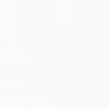
Partite
Squadre
UEFA.tv
Notizie
Sorteggi
Storia
Giochi
Dettagli
Stat.
Store (club)
VISITA
ANCHE
UEFA.com
Fondazione
UEFA
CAMBIA LINGUA
Italiano
English
Français
Deutsch
Русский
Español
Italiano
Português
SEGUICI SU
Scarica l'app ufficiale