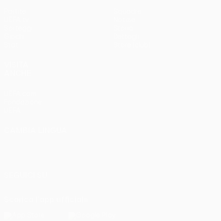
Partite
Squadre
UEFA.tv
Notizie
Sorteggi
Storia
Giochi
Dettagli
Stat.
Store (club)
VISITA
ANCHE
UEFA.com
Fondazione
UEFA
CAMBIA LINGUA
Italiano
English
Français
Deutsch
Русский
Español
Italiano
Português
SEGUICI SU
Scarica l'app ufficiale