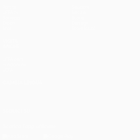
Partite
Squadre
UEFA.tv
Notizie
Sorteggi
Storia
Giochi
Dettagli
Stat.
Store (club)
VISITA
ANCHE
UEFA.com
Fondazione
UEFA
CAMBIA LINGUA
Italiano
English
Français
Deutsch
Русский
Español
Italiano
Português
SEGUICI SU
Scarica l'app ufficiale