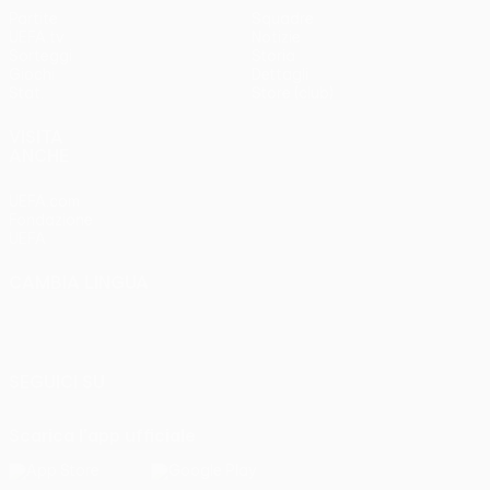
Partite
Squadre
UEFA.tv
Notizie
Sorteggi
Storia
Giochi
Dettagli
Stat.
Store (club)
VISITA
ANCHE
UEFA.com
Fondazione
UEFA
CAMBIA LINGUA
Italiano
English
Français
Deutsch
Русский
Español
Italiano
Português
SEGUICI SU
Scarica l'app ufficiale