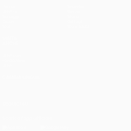
Partite
Squadre
UEFA.tv
Notizie
Sorteggi
Storia
Giochi
Dettagli
Stat.
Store (club)
VISITA
ANCHE
UEFA.com
Fondazione
UEFA
CAMBIA LINGUA
Italiano
English
Français
Deutsch
Русский
Español
Italiano
Português
SEGUICI SU
Scarica l'app ufficiale