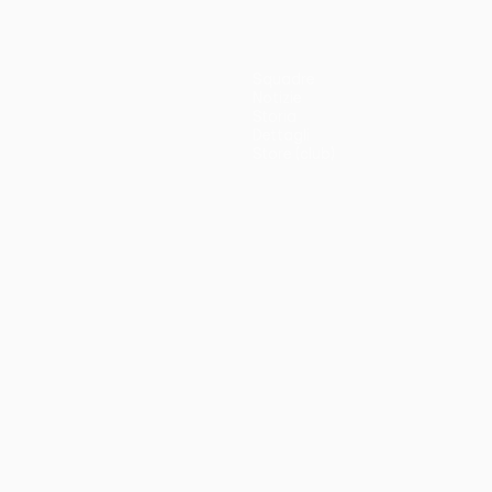
Squadre
Notizie
Storia
Dettagli
Store (club)
no
Português