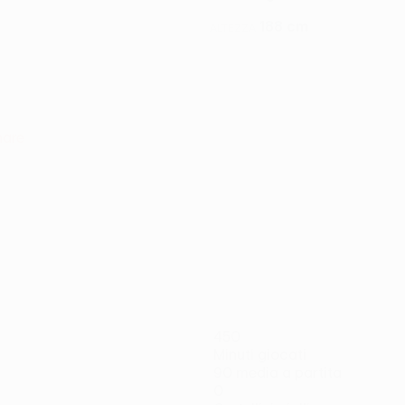
188 cm
ALTEZZA
nare
450
Minuti giocati
90 media a partita
0