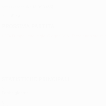
16/11/1990 (35)
DATA DI NASCITA
81 kg
PESO
Prossima partita
UEFA Europa League
gio 13 ago 2026
· Terzo turno prelimi
Statistiche principali
5
Partite giocate
0