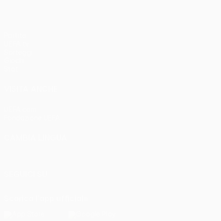
Partite
UEFA.tv
Sorteggi
Giochi
Stat.
VISITA ANCHE
UEFA.com
Fondazione UEFA
CAMBIA LINGUA
Italiano
English
Français
Deutsch
Русский
Español
Italia
SEGUICI SU
Scarica l'app ufficiale