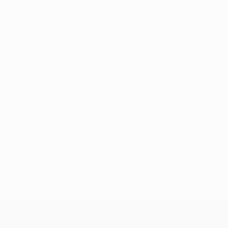
Gol
0
Cartellini rossi
UEFA Europa League