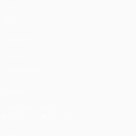
Partite
UEFA.tv
Sorteggi
Giochi
Stat.
VISITA ANCHE
UEFA.com
Fondazione UEFA
CAMBIA LINGUA
Italiano
English
Français
Deutsch
Русский
Español
Italia
SEGUICI SU
Scarica l'app ufficiale
Privacy