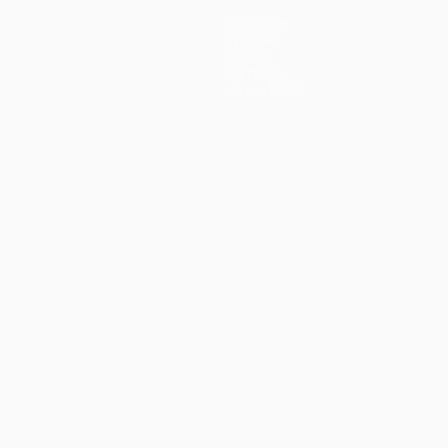
Squadre
Notizie
Storia
Dettagli
Store (club)
no
Português