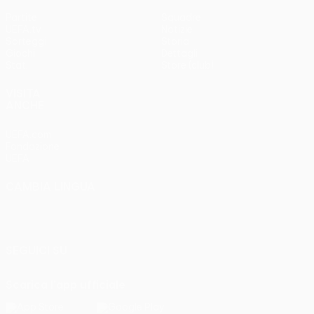
Partite
Squadre
UEFA.tv
Notizie
Sorteggi
Storia
Giochi
Dettagli
Stat.
Store (club)
VISITA
ANCHE
UEFA.com
Fondazione
UEFA
CAMBIA LINGUA
Italiano
English
Français
Deutsch
Русский
Español
Italiano
Português
SEGUICI SU
Scarica l'app ufficiale