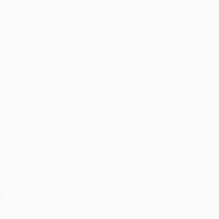
UEFA.tv
Notizie
Sorteggi
Storia
Giochi
Dettagli
Stat.
Store (club)
VISITA
ANCHE
UEFA.com
Fondazione
UEFA
CAMBIA LINGUA
Italiano
English
Français
Deutsch
Русский
Español
Italiano
Português
SEGUICI SU
Scarica l'app ufficiale