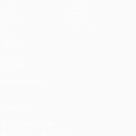
Partite
Squadre
UEFA.tv
Notizie
Sorteggi
Storia
Giochi
Dettagli
Stat.
Store (club)
VISITA
ANCHE
UEFA.com
Fondazione
UEFA
CAMBIA LINGUA
Italiano
English
Français
Deutsch
Русский
Español
Italiano
Português
SEGUICI SU
Scarica l'app ufficiale