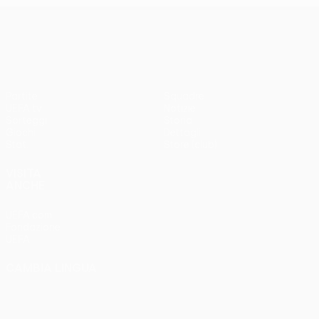
UEFA Europa League
Partite
Squadre
UEFA.tv
Notizie
Sorteggi
Storia
Giochi
Dettagli
Stat.
Store (club)
VISITA
ANCHE
UEFA.com
Fondazione
UEFA
CAMBIA LINGUA
Italiano
English
Français
Deutsch
Русский
Español
Italiano
Português