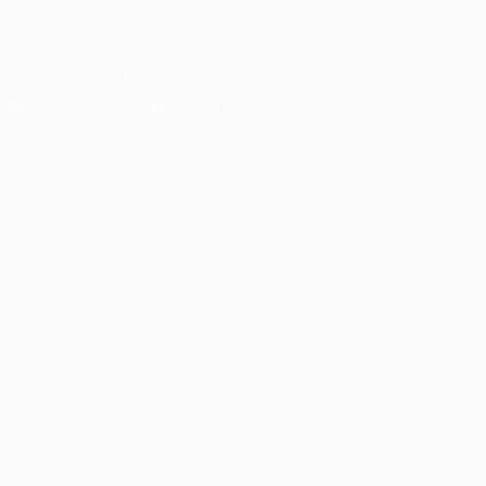
SEGUICI SU
Scarica l'app ufficiale
Privacy
Termini e condizioni
Politica sui cookie
Impostazioni Privacy
© 1998-2026 UEFA. Tutti i diritti riservati
La parola UEFA, il logo UEFA e tutti i marchi che si riferiscono a
competizioni UEFA, sono marchi registrati e/o copyright della
UEFA. Tali marchi non possono essere utilizzati in nessun modo per
scopi commerciali. L'utilizzo di UEFA.com sta a significare
l'accettazione dei Termini e Condizioni e delle Norme sulla Privacy.