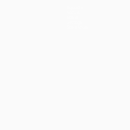
Squadre
Notizie
Storia
Dettagli
Store (club)
no
Português