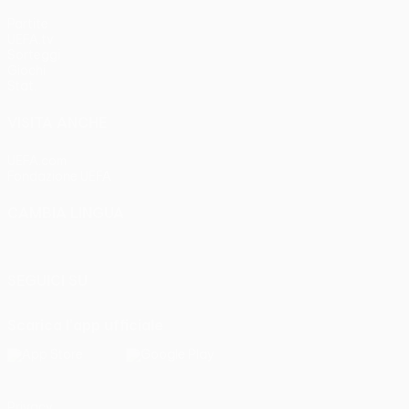
Partite
UEFA.tv
Sorteggi
Giochi
Stat.
VISITA ANCHE
UEFA.com
Fondazione UEFA
CAMBIA LINGUA
Italiano
English
Français
Deutsch
Русский
Español
Italia
SEGUICI SU
Scarica l'app ufficiale
Privacy